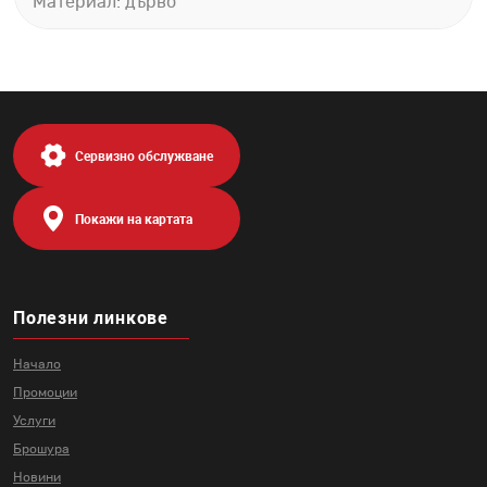
Материал: дърво
Сервизно обслужване
Покажи на картата
Полезни линкове
Начало
Промоции
Услуги
Брошура
Новини