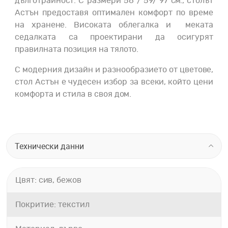
дълготрайност. С размери 56 / 59/ 97 см., столът
Астън предоставя оптимален комфорт по време
на хранене. Високата облегалка и меката
седалката са проектирани да осигурят
правилната позиция на тялото.
С модерния дизайн и разнообразието от цветове,
стол Астън е чудесен избор за всеки, който цени
комфорта и стила в своя дом.
Технически данни
Цвят: сив, бежов
Покритие: текстил