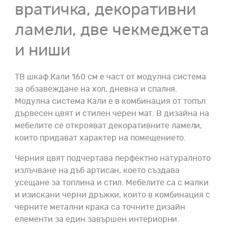
вратичка, декоративни
ламели, две чекмеджета
и ниши
ТВ шкаф Кали 160 см е част от модулна система
за обзавеждане на хол, дневна и спалня.
Модулна система Кали е в комбинация от топъл
дървесен цвят и стилен черен мат. В дизайна на
мебелите се открояват декоративните ламели,
които придават характер на помещението.
Черния цвят подчертава перфектно натуралното
излъчване на дъб артисан, което създава
усещане за топлина и стил. Мебелите са с малки
и изискани черни дръжки, които в комбинация с
черните метални крака са точните дизайн
елементи за един завършен интериорни.