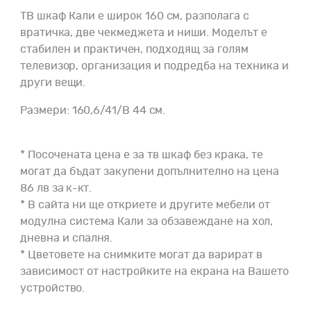
ТВ шкаф Кали е широк 160 см, разполага с
вратичка, две чекмеджета и ниши. Моделът е
стабилен и практичен, подходящ за голям
телевизор, организация и подредба на техника и
други вещи.
Размери: 160,6/41/В 44 см.
* Посочената цена е за тв шкаф без крака, те
могат да бъдат закупени допълнително на цена
86 лв за к-кт.
* В сайта ни ще откриете и другите мебели от
модулна система Кали за обзавеждане на хол,
дневна и спалня.
* Цветовете на снимките могат да варират в
зависимост от настройките на екрана на Вашето
устройство.