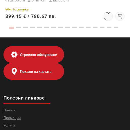
Ш:
86 cm
В:
191 cm
ДБ:
58 cm
- По заявка
399.15 € /
780.67 лв.
Сервизно обслужване
Покажи на картата
Полезни линкове
Начало
Промоции
Услуги