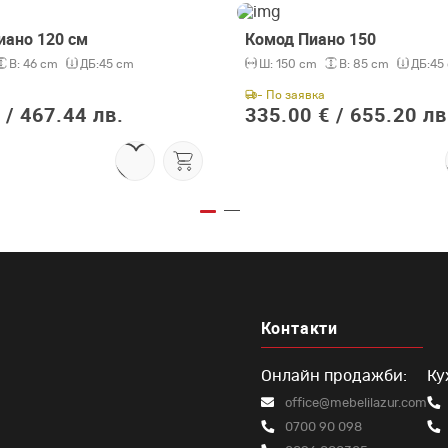
иано 120 см
Комод Пиано 150
В:
46 cm
ДБ:
45 cm
Ш:
150 cm
В:
85 cm
ДБ:
45
- По заявка
 /
467.44 лв.
335.00 € /
655.20 лв
Контакти
Онлайн продажби:
Ку
office@mebelilazur.com
0700 90 098