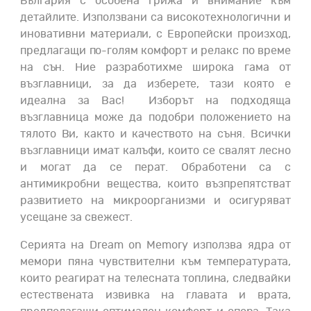
България с особена грижа и внимание към
детайлите. Използвани са високотехнологични и
иновативни материали, с Европейски произход,
предлагащи по-голям комфорт и релакс по време
на сън. Ние разработихме широка гама от
възглавници, за да изберете, тази която е
идеална за Вас! Изборът на подходяща
възглавница може да подобри положението на
тялото Ви, както и качеств
o
то на съня. Всички
възглавници имат калъфи, които се свалят лесно
и могат да се перат. Обработени са с
антимикробни вещества, които възпрепятстват
развитието на микроорганизми и осигуряват
усещане за свежест.
Серията на Dream on Memory използва ядра от
мемори пяна
чувствителни
към температурата,
които реагират на телесната топлина, следвайки
естествената извивка на главата и врата,