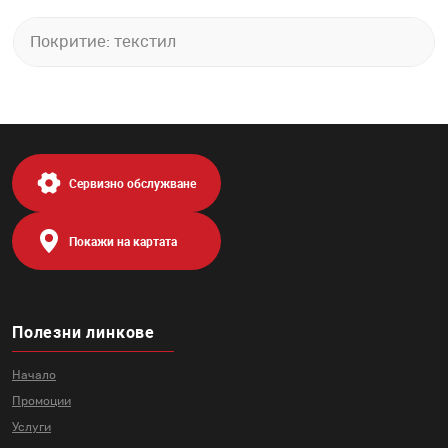
Покритие: текстил
Сервизно обслужване
Покажи на картата
Полезни линкове
Начало
Промоции
Услуги