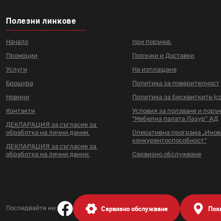
Полезни линкове
Начало
при поръчка.
Промоции
Поръчки и Доставки
Услуги
На изплащане
Брошура
Политика за поверителност
Новини
Политика за бисквитките (co
Контакти
Условия за ползване и поръ
"Мебелна палата Лазур" АД
ДЕКЛАРАЦИЯ за съгласие за
обработка на лични данни.
Оперативна програма „Ино
конкурентоспособност“
ДЕКЛАРАЦИЯ за съгласие за
обработка на лични данни
Сервизно обслужване
Сервизно обслужване
Пок
Последвайте ни: