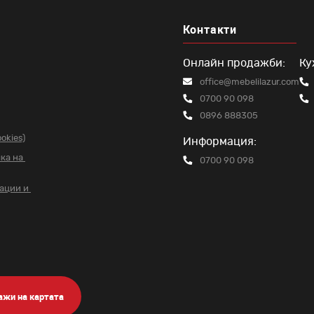
Контакти
Онлайн продажби:
Ку
office@mebelilazur.com
0700 90 098
0896 888305
okies)
Информация:
чка на
0700 90 098
вации и
ажи на картата