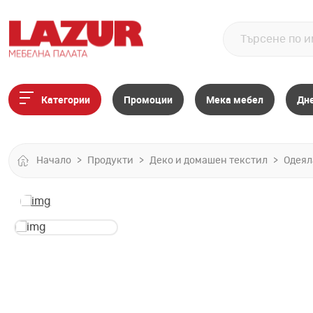
Категории
Промоции
Мека мебел
Дн
Начало
Продукти
Деко и домашен текстил
Одеял