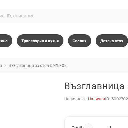
евна
Трапезария и кухня
Спалня
Детска стая
а
Възглавница за стол DM18-02
Възглавница 
Наличност:
Наличен
ID:
300270
Брой: