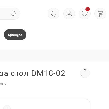
0
Брошура
за стол DM18-02
2002