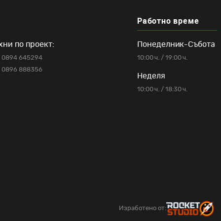
Работно време
хни по проект:
Понеделник-Събота
0894 645294
10:00 ч. / 19:00 ч.
0896 888356
Неделя
10:00 ч. / 18:30 ч.
Изработено от: