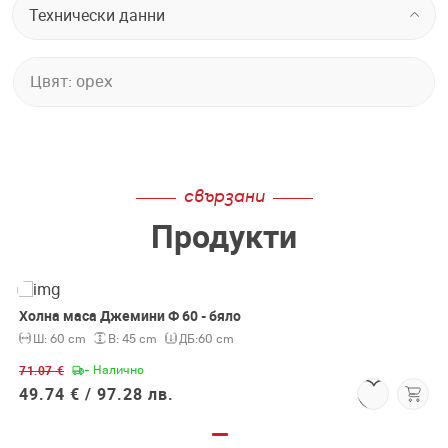
Технически данни
Цвят: орех
свързани
Продукти
Холна маса Джемини Ф 60 - бяло
-30%
Ш:
60 cm
В:
45 cm
ДБ:
60 cm
71.07 €
- Налично
49.74 € /
97.28 лв.