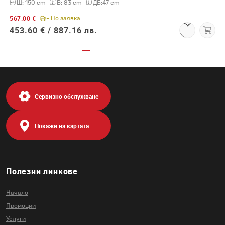
Ш:
150 cm
В:
83 cm
ДБ:
47 cm
567.00 €
- По заявка
453.60 € /
887.16 лв.
Сервизно обслужване
Покажи на картата
Полезни линкове
Начало
Промоции
Услуги