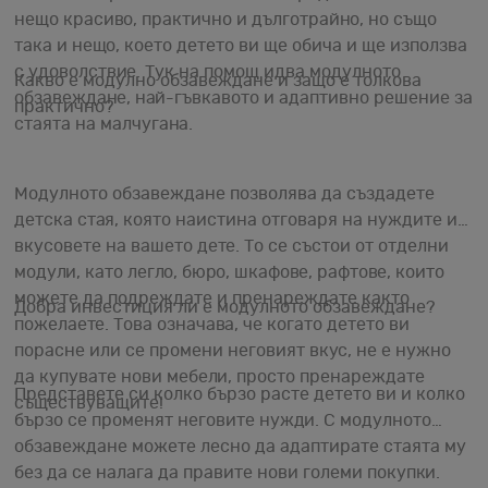
нещо красиво, практично и дълготрайно, но също
така и нещо, което детето ви ще обича и ще използва
с удоволствие. Тук на помощ идва модулното
Какво е модулно обзавеждане и защо е толкова
обзавеждане, най-гъвкавото и адаптивно решение за
практично?
стаята на малчугана.
Модулното обзавеждане позволява да създадете
детска стая, която наистина отговаря на нуждите и
вкусовете на вашето дете. То се състои от отделни
модули, като легло, бюро, шкафове, рафтове, които
можете да подреждате и пренареждате както
Добра инвестиция ли е модулното обзавеждане?
пожелаете. Това означава, че когато детето ви
порасне или се промени неговият вкус, не е нужно
да купувате нови мебели, просто пренареждате
Представете си колко бързо расте детето ви и колко
съществуващите!
бързо се променят неговите нужди. С модулното
обзавеждане можете лесно да адаптирате стаята му
без да се налага да правите нови големи покупки.