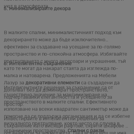
уют в атмосферата.
5. Минимализирайте декора
В малките спални, минималистичният подход към
декорирането може да бъде изключително
ефективен за създаване на усещане за по-голямо
пространство и по-спокойна атмосфера. Избягвайте
претрупването с много аксесоари и украшения, тъй
6. Интелигентно съхранение
като те могат да накарат стаята да изглежда по-
малка и натоварена. Предложенията на Мебели
Лазур за
декоративни елементи
са създадени да
Интелигентните решения за съхранение са от
допълват без да доминират пространството,
съществено значение за максимизиране на
подчертавайки елегантността и усещането за
пространството в малките спални. Ефективното
простор.
използване на всеки квадратен сантиметър може да
помогне да се поддържа организация и да се избегне
Инвестирайте в интелигентни решения за
визуалното претрупване, което често се случва в
съхранение като висящи рафтове, скрити шкафове и
ограничени пространства.
Спални с ракли
,
органайзери за чекмеджета. Така всяка вещ ще има