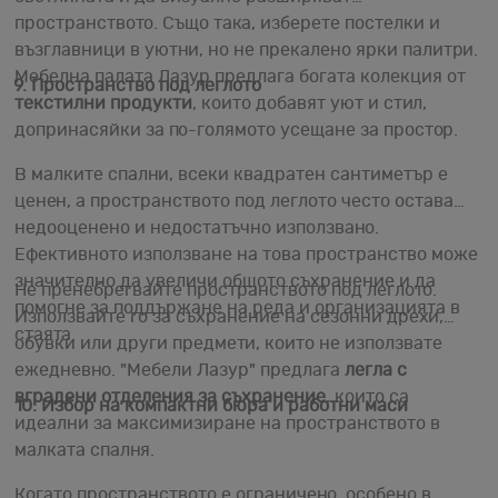
пространството. Също така, изберете постелки и
възглавници в уютни, но не прекалено ярки палитри.
Мебелна палата Лазур предлага богата колекция от
9. Пространство под леглото
текстилни продукти
, които добавят уют и стил,
допринасяйки за по-голямото усещане за простор.
В малките спални, всеки квадратен сантиметър е
ценен, а пространството под леглото често остава
недооценено и недостатъчно използвано.
Ефективното използване на това пространство може
значително да увеличи общото съхранение и да
Не пренебрегвайте пространството под леглото.
помогне за поддържане на реда и организацията в
Използвайте го за съхранение на сезонни дрехи,
стаята.
обувки или други предмети, които не използвате
ежедневно. "Мебели Лазур" предлага
легла с
вградени отделения за съхранение
, които са
10. Избор на компактни бюра и работни маси
идеални за максимизиране на пространството в
малката спалня.
Когато пространството е ограничено, особено в