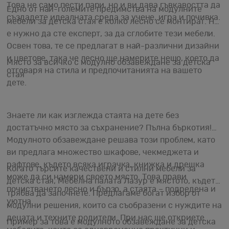
Това не само пести пари, но и ви дава гъвкавостта да
Едно от най-големите предимства на модулните
създадете идеалната среда за учене, игра и почивка.
мебели за детска стая е колко лесно се монтират. Не
е нужно да сте експерт, за да сглобите тези мебели.
Освен това, те се предлагат в най-различни дизайни
и цветове, така че лесно ще намерите нещо, което да
Място за всичко с модулно обзавеждане за детска
отговаря на стила и предпочитанията на вашето
стая
дете.
Знаете ли как изглежда стаята на дете без
достатъчно място за съхранение? Пълна бъркотия!
Модулното обзавеждане решава този проблем, като
ви предлага множество шкафове, чекмеджета и
рафтове, където всяка играчка, книжка и дрешка
Когато търсите качествени и стилни мебели за
може да си намери своето място. Това прави
детска стая, Мебелна палата Лазур е мястото, където
почистването лесно и бързо, а стаята – подредена и
трябва да започнете. Предлагаме богат избор от
уютна.
модулни решения, които са съобразени с нуждите на
децата и техните родители. При нас ще откриете
Пример за това е модулното обзавеждане за детска