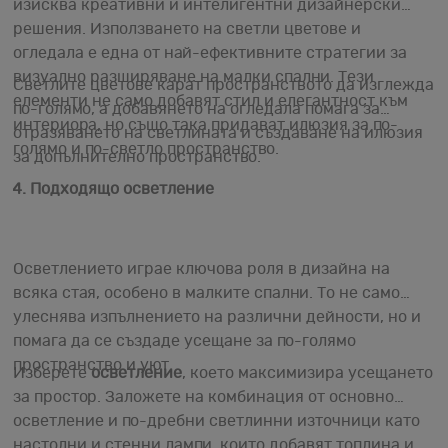
изисква креативни и интелигентни дизайнерски
решения. Използването на светли цветове и
огледала е една от най-ефективните стратегии за
визуално разширяване на малки спални. Тези
Светлите цветове карат пространството да изглежда
елементи не само добавят стил и елегантност към
по-голямо, а добавянето на огледала помага за
интериора, но също така придават илюзия за по-
отразяването на светлината и създаване на илюзия
голямо и по-светло пространство.
за допълнително пространство.
4. Подходящо осветление
Осветлението играе ключова роля в дизайна на
всяка стая, особено в малките спални. То не само
улеснява изпълнението на различни дейности, но и
помага да се създаде усещане за по-голямо
пространство и уют.
Изберете
осветление
, което максимизира усещането
за простор. Заложете на комбинация от основно
осветление и по-дребни светлинни източници като
настолни и стенни лампи, които добавят топлина и