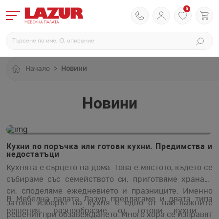
0
Начало
Новини
Новини
09.01.2026
Кухни по поръчка или готови кухни. Предимства и
недостатъци
Кухнята е сърцето на дома. Това е мястото, където се
събираме със семейството си, приготвяме храната
си, споделяме ежедневието и празниците. Именно
В Мебелна палата Лазур предлагаме и двата типа
затова изборът на кухня е едно от най-важните
решения, разнообразие от готови кухни и
решения при обзавеждането. Много хора се изправят