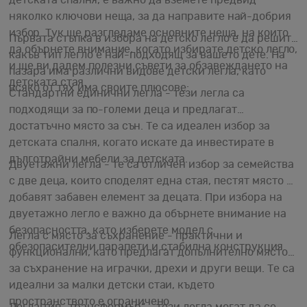
няколко ключови неща, за да направите най-добрия
избор. Тук ще разгледаме основните неща, на които
Първата стъпка в избора на детско легло е да решите
да обърнете внимание, когато избирате детско легло,
какъв тип легло е най-подходящ за вашето дете. На
и ще ви дадем полезни съвети за обзавеждането на
пазара има различни видове детски легла, като
детската стая.
всяко от тях има своите плюсове:
Стандартни единични легла - тези легла са
подходящи за по-големи деца и предлагат
достатъчно място за сън. Те са идеален избор за
детската спалня, когато искате да инвестирате в
дълготрайни мебели за детската.
Двуетажни легла - те са отличен избор за семейства
с две деца, които споделят една стая, пестят място и
добавят забавен елемент за децата. При избора на
двуетажно легло е важно да обърнете внимание на
безопасността, като изберете модел с
Легла с място за съхранение - практични и
обезопасителни парапети и стабилна конструкция.
функционални, като предлагат допълнително място
за съхранение на играчки, дрехи и други вещи. Те са
идеални за малки детски стаи, където
пространството е ограничено.
Легла тип „трансформър“ - тези легла могат да се