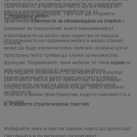
чекмеджета и различни варианти за съхранение,
своето място, а пространството ще изглежда по-
както и конвертируемите мебели са за
подредено и просторно. При нас ще откриете
7. Подвижна мебел
предпочитане.
практични
комплекти за обзавеждане на спалня
с
решения за съхранение, които максимизират
използването на всяко пространство от вашата
Използването на подвижна мебел в малка спалня
спалня.
може да бъде изключително полезно, особено когато
пространството трябва да служи за множество
функции. Подвижните, леки мебели, от типа
скрин
и/
или конзола предлагат варинати за лесна
Разгледайте възможността за мебели на колелца,
преорганизация и адаптация на стаята според
които могат лесно да се преместват и адаптират
различните нужди на деня или специфичните
според вашите ежедневни нужди. Това е особено
активности.
полезно в малки пространства, където гъвкавостта е
ключова.
8. Изберете стратегически текстил
Избирайте леки и светли завеси, които да пропускат
светлината и да визуално разширяват