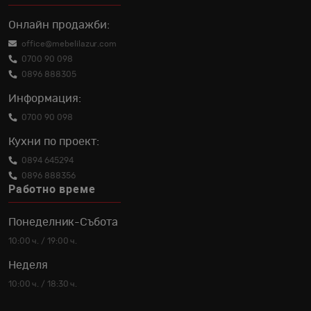
Онлайн продажби:
office@mebelilazur.com
0700 90 098
0896 888305
Информация:
0700 90 098
Кухни по проект:
0894 645294
0896 888356
Работно време
Понеделник-Събота
10:00 ч. / 19:00 ч.
Неделя
10:00 ч. / 18:30 ч.