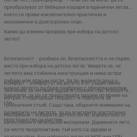
преобразуват от бебешки кошари в единични легла,
което ги прави изключително практични и
икономични в дългосрочен план.
Какво да вземем предвид при избора на детско
легло?
Безопасност - разбира се, безопасността е на първо
място при избора на детско легло. Уверете се, че
леглото има стабилна конструкция и няма остри
ръбове или опасни части. За по-малките деца е
Комфорт - комфортът на детето е от съществено
важно леглото да бъде снабдено с обезопасителни
значение за неговия здрав и спокоен сън. Изберете
парапети, за да се предотврати падане по време на
матрак с подходяща твърдост и подкрепа за
сън.
гръбначния стълб. Също така, обърнете внимание на
размерите на леглото, за да осигурите достатъчно
Материали - изберете детско легло, изработено от
пространство за растеж.
качествени и безопасни материали. Дървените легла
са често предпочитани, тъй като са здрави и
дълготрайни. Ако изберете легло от MDF или ПДЧ,