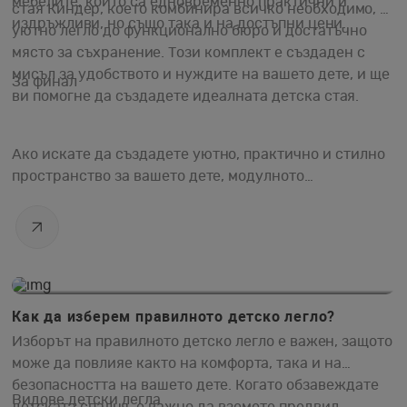
мебелите, които са едновременно практични и
стая Киндер, което комбинира всичко необходимо, от
издръжливи, но също така и на достъпни цени.
уютно легло до функционално бюро и достатъчно
място за съхранение. Този комплект е създаден с
мисъл за удобството и нуждите на вашето дете, и ще
За финал
ви помогне да създадете идеалната детска стая.
Ако искате да създадете уютно, практично и стилно
пространство за вашето дете, модулното
обзавеждане за детска стая е решението, което
търсите. Мебелна палата Лазур предлага всичко
необходимо, за да направите стаята на вашето дете
не само красива, но и функционална. Разгледайте
07.08.2024
нашите предложения и изберете най-доброто за
вашето дете!
Как да изберем правилното детско легло?
Изборът на правилното детско легло е важен, защото
може да повлияе както на комфорта, така и на
безопасността на вашето дете. Когато обзавеждате
Видове детски легла
детската спалня, е важно да вземете предвид