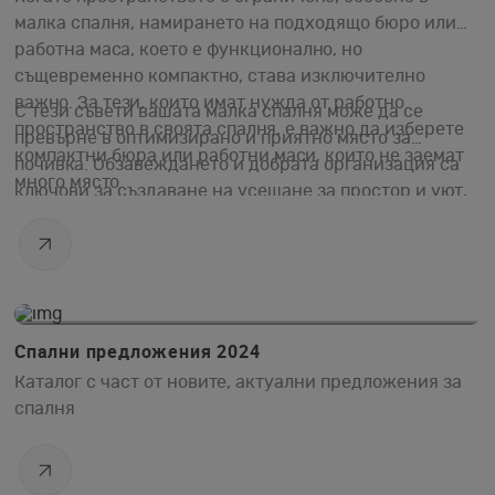
малка спалня, намирането на подходящо бюро или
работна маса, което е функционално, но
същевременно компактно, става изключително
важно. За тези, които имат нужда от работно
С тези съвети вашата малка спалня може да се
пространство в своята спалня, е важно да изберете
превърне в оптимизирано и приятно място за
компактни бюра или работни маси, които не заемат
почивка. Обзавеждането и добрата организация са
много място.
ключови за създаване на усещане за простор и уют,
въпреки ограничените размери на помещението.
22.04.2024
Спални предложения 2024
Каталог с част от новите, актуални предложения за
спалня