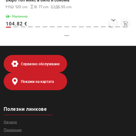
Ш:
120 cm
В:
77 cm
ДБ:
55 cm
- Налично
104.82 €
Сервизно обслужване
Покажи на картата
Полезни линкове
Начало
Промоции