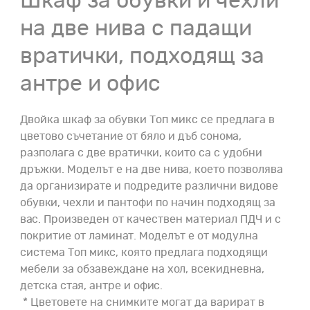
Шкаф за обувки и чехли
на две нива с падащи
вратички, подходящ за
антре и офис
Двойка шкаф за обувки Топ микс се предлага в
цветово съчетание от бяло и дъб сонома,
разполага с две вратички, които са с удобни
дръжки. Моделът е на две нива, което позволява
да организирате и подредите различни видове
обувки, чехли и пантофи по начин подходящ за
вас. Произведен от качествен материал ПДЧ и с
покритие от ламинат. Моделът е от модулна
система Топ микс, която предлага подходящи
мебели за обзавеждане на хол, всекидневна,
детска стая, антре и офис.
* Цветовете на снимките могат да варират в