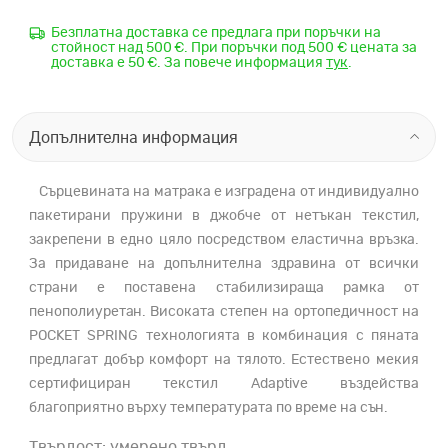
Безплатна доставка се предлага при поръчки на
стойност над 500 €. При поръчки под 500 € цената за
доставка е 50 €. За повече информация
тук
.
Допълнителна информация
Сърцевината на матрака е изградена от индивидуално
пакетирани пружини в джобче от нетъкан текстил,
закрепени в едно цяло посредством еластична връзка.
За придаване на допълнителна здравина от всички
страни е поставена стабилизираща рамка от
пенополиуретан. Високата степен на ортопедичност на
POCKET SPRING технологията в комбинация с пяната
предлагат добър комфорт на тялото. Естествено мекия
сертифициран текстил Adaptive въздейства
благоприятно върху температурата по време на сън.
Твърдост: умерено твърд