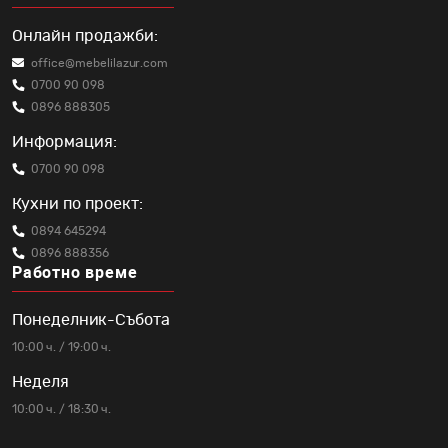
Онлайн продажби:
office@mebelilazur.com
0700 90 098
0896 888305
Информация:
0700 90 098
Кухни по проект:
0894 645294
0896 888356
Работно време
Понеделник-Събота
10:00 ч. / 19:00 ч.
Неделя
10:00 ч. / 18:30 ч.