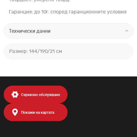
Гаранция: до 10г. според гаранционните условия
Технически данни
Размер: 144/190/21 см
Сервизно обслужване
Покажи на картата