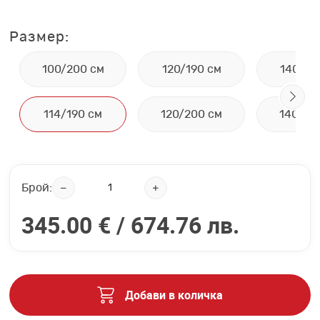
Размер:
100/200 см
120/190 см
140/19
114/190 см
120/200 см
140/20
Брой:
345.00 € /
674.76 лв.
Добави в количка