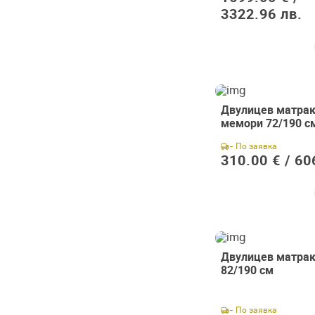
3322.96 лв.
Двулицев матрак
мемори 72/190 с
- По заявка
310.00 € /
60
Двулицев матрак 
82/190 см
- По заявка