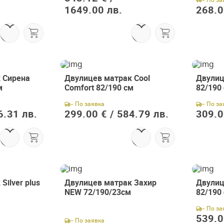
1649.00 лв.
268.0
 Сирена
Двулицев матрак Cool
Двулице
м
Comfort 82/190 см
82/190
- По заявка
- По за
6.31 лв.
299.00 € /
584.79 лв.
309.0
Silver plus
Двулицев матрак Захир
Двулиц
NEW 72/190/23см
82/190
- По за
539.0
- По заявка