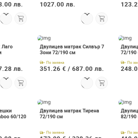
3.00 лв.
1027.00 лв.
123.2
 Лаго
Двулицев матрак Силвър 7
Двулиц
м
Зони 72/190 см
72/190
- По заявка
- По за
7.28 лв.
351.26 € /
687.00 лв.
248.0
бешки
Двулицев матрак Тирена
Двулиц
mboo 60/120
72/190 см
82/190
- По заявка
- По за