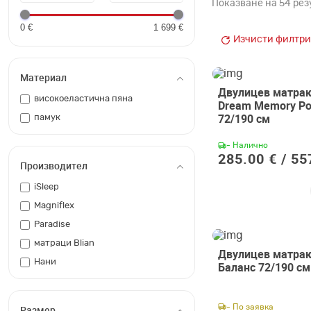
Показване на 54 рез
0 €
1 699 €
Изчисти филтри
Материал
Двулицев матрак
високоеластична пяна
Dream Memory Po
72/190 см
памук
- Налично
285.00 € /
55
Производител
iSleep
Magniflex
Paradise
матраци Blian
Двулицев матра
Нани
Баланс 72/190 см
- По заявка
Размер