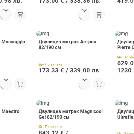
0.98 лв.
173.00 € /
338.36 лв.
419.0
Абонирай се сега
 Massaggio
Двулицев матрак Астрон
Двулиц
82/190 см
Pierre 
и вземи подарък
- По за
629.0
- По заявка
173.33 € /
339.00 лв.
1230.
Абонирай се
 Maestro
Двулицев матрак Magnicool
Двулиц
Gel 82/190 см
Ultrafl
Съгласен съм с
Общите условия
- По заявка
843.12 € /
- По за