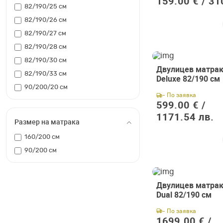
159.00 € /
31
82/190/25 см
82/190/26 см
82/190/27 см
82/190/28 см
82/190/30 см
Двулицев матрак
82/190/33 см
Deluxe 82/190 см
90/200/20 см
- По заявка
599.00 € /
1171.54 лв.
Размер на матрака
160/200 см
90/200 см
Двулицев матрак
Dual 82/190 см
- По заявка
1699.00 € /