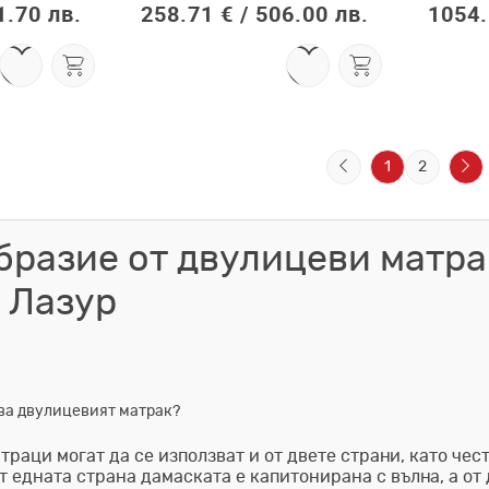
1.70 лв.
258.71 € /
506.00 лв.
1054.
1
2
бразие от двулицеви матра
 Лазур
ва двулицевият матрак?
раци могат да се използват и от двете страни, като чест
т едната страна дамаската е капитонирана с вълна, а от 