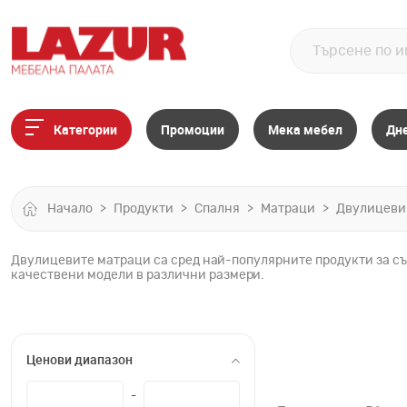
Категории
Промоции
Мека мебел
Дн
Начало
Продукти
Спалня
Матраци
Двулицеви
Двулицевите матраци са сред най-популярните продукти за сън
качествени модели в различни размери.
Ценови диапазон
-