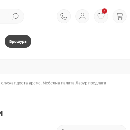
0
Брошура
и служат доста време. Мебелна палата Лазур предлага
и