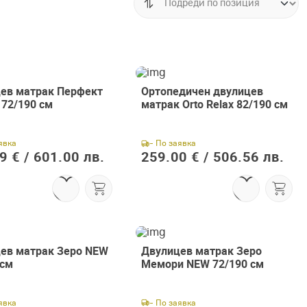
ев матрак Перфект
Ортопедичен двулицев
 72/190 см
матрак Orto Relax 82/190 см
явка
- По заявка
9 € /
601.00 лв.
259.00 € /
506.56 лв.
ев матрак Зеро NEW
Двулицев матрак Зеро
 см
Мемори NEW 72/190 см
явка
- По заявка