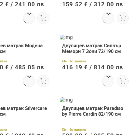
2 € /
241.00 лв.
159.52 € /
312.00 лв.
ев матрак Модена
Двулицев матрак Силвър
 см
Мемори 7 Зони 72/190 см
явка
- По заявка
0 € /
485.05 лв.
416.19 € /
814.00 лв.
ев матрак Silvercare
Двулицев матрак Paradiso
 см
by Pierre Cardin 82/190 см
явка
- По заявка