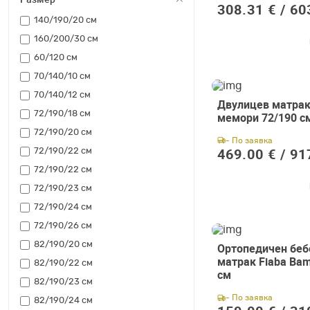
308.31 € /
60
140/190/20 см
160/200/30 см
60/120 см
70/140/10 см
70/140/12 см
Двулицев матрак
72/190/18 см
мемори 72/190 с
72/190/20 см
- По заявка
469.00 € /
91
72/190/22 см
72/190/22 см
72/190/23 см
72/190/24 см
72/190/26 см
82/190/20 см
Ортопедичен бе
матрак Fiaba Ba
82/190/22 см
см
82/190/23 см
- По заявка
82/190/24 см