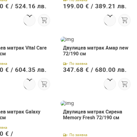
0 € /
524.16 лв.
199.00 € /
389.21 лв.
в матрак Vital Care
Двулицев матрак Амар new
 см
72/190 см
явка
- По заявка
0 € /
604.35 лв.
347.68 € /
680.00 лв.
ев матрак Galaxy
Двулицев матрак Сирена
 см
Memory Fresh 72/190 см
явка
0 € /
- По заявка