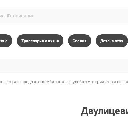
евна
Трапезария и кухня
Спалня
Детска стая
, тъй като предлагат комбинация от удобни материали, а и ще в
Двулицев