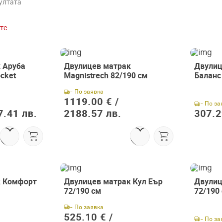
ултата
те
 Аруба
Двулицев матрак
Двулиц
cket
Magnistrech 82/190 см
Баланс
- По заявка
1119.00 € /
- По за
7.41 лв.
2188.57 лв.
307.2
к Комфорт
Двулицев матрак Кул Еър
Двулиц
72/190 см
72/190
- По заявка
525.10 € /
- По за