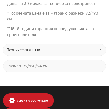
Дишаща 3D мрежа за по-висока проветривост
*Посочената цена е за матрак с размери 72/190
см
**15+5 години гаранция според условията на
производителя
Технически данни
Размер: 72/190/24 см
Сервизно обслужване