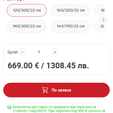
120/200/22 см
160/200/22 см
180/2
140/200/22 см
164/190/22 см
200/2
Брой:
669.00 € /
1308.45 лв.
По заявка
Безплатна доставка се предлага при поръчки на
стойност над 500 €. При поръчки под 500 € цената за