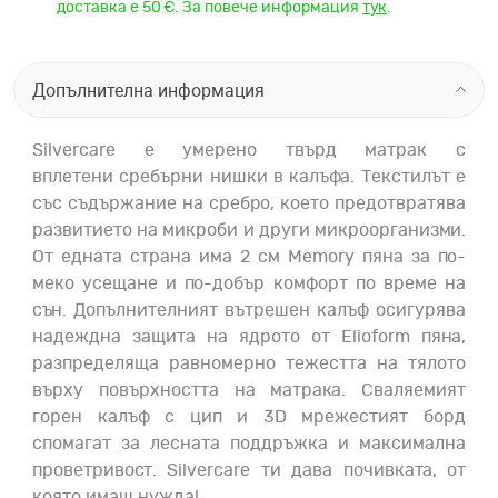
доставка е 50 €. За повече информация
тук
.
Допълнителна информация
Silvercare е умерено твърд матрак с
вплетени сребърни нишки в калъфа. Текстилът е
със съдържание на сребро, което предотвратява
развитието на микроби и други микроорганизми.
От едната страна има 2 см Memory пяна за по-
меко усещане и по-добър комфорт по време на
сън. Допълнителният вътрешен калъф осигурява
надеждна защита на ядрото от Elioform пяна,
разпределяща равномерно тежестта на тялото
върху повърхността на матрака. Сваляемият
горен калъф с цип и 3D мрежестият борд
спомагат за лесната поддръжка и максимална
проветривост. Silvercare ти дава почивката, от
която имаш нужда!