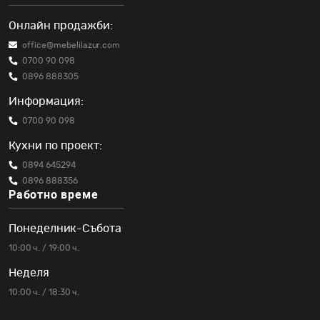
Онлайн продажби:
office@mebelilazur.com
0700 90 098
0896 888305
Информация:
0700 90 098
Кухни по проект:
0894 645294
0896 888356
Работно време
Понеделник-Събота
10:00 ч. / 19:00 ч.
Неделя
10:00 ч. / 18:30 ч.