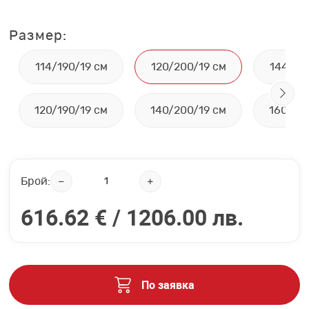
Размер:
114/190/19 см
120/200/19 см
144/19
120/190/19 см
140/200/19 см
160/20
Брой:
616.62 € /
1206.00 лв.
По заявка