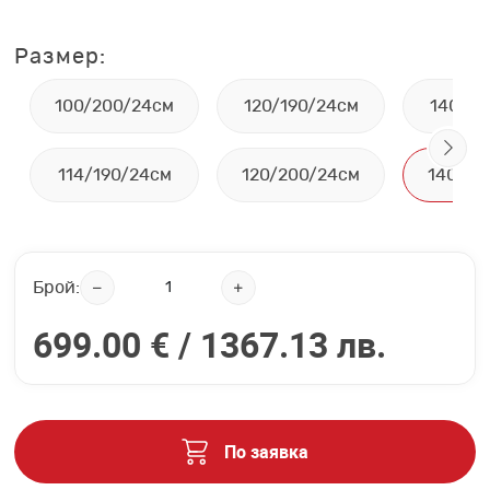
Размер:
100/200/24см
120/190/24см
140/19
114/190/24см
120/200/24см
140/20
Брой:
699.00 € /
1367.13 лв.
По заявка