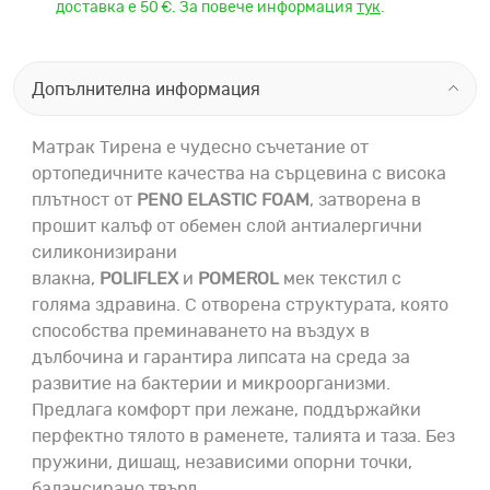
доставка е 50 €. За повече информация
тук
.
Допълнителна информация
Матрак Тирена e чудесно съчетание от
ортопедичните качества на сърцевина с висока
плътност от
PENO ELASTIC FOAM
, затворена в
прошит калъф от обемен слой антиалергични
силиконизирани
влакна,
POLIFLEX
и
POMEROL
мек текстил с
голяма здравина. С отворена структурата, която
способства преминаването на въздух в
дълбочина и гарантира липсата на среда за
развитие на бактерии и микроорганизми.
Предлага комфорт при лежане, поддържайки
перфектно тялото в раменете, талията и таза. Без
пружини, дишащ, независими опорни точки,
балансирано твърд.