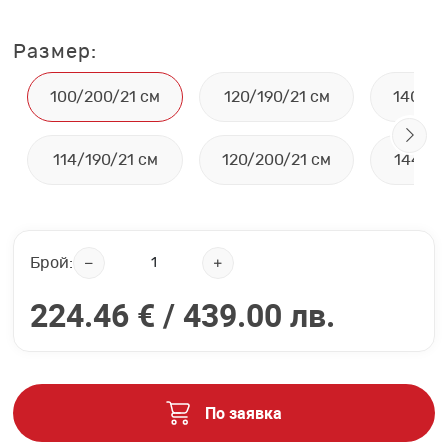
Размер:
100/200/21 см
120/190/21 см
140/20
114/190/21 см
120/200/21 см
144/19
Брой:
224.46 € /
439.00 лв.
По заявка