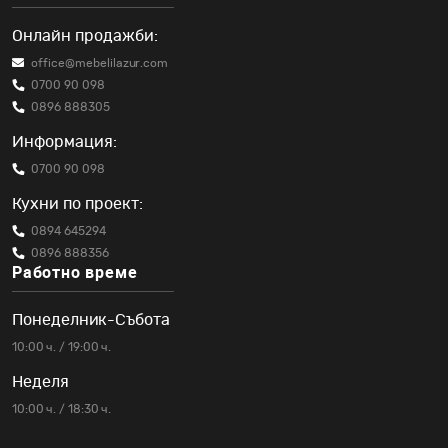
Онлайн продажби:
office@mebelilazur.com
0700 90 098
0896 888305
Информация:
0700 90 098
Кухни по проект:
0894 645294
0896 888356
Работно време
Понеделник-Събота
10:00 ч. / 19:00 ч.
Неделя
10:00 ч. / 18:30 ч.