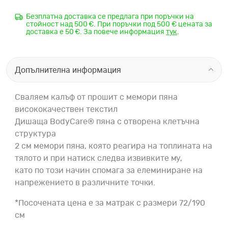
Безплатна доставка се предлага при поръчки на
стойност над 500 €. При поръчки под 500 € цената за
доставка е 50 €. За повече информация
тук
.
Допълнителна информация
Сваляем калъф от прошит с мемори пяна
висококачествен текстил
Дишаща BodyCare® пяна с отворена клетъчна
структура
2 см мемори пяна, която реагира на топлината на
тялото и при натиск следва извивките му,
като по този начин спомага за елеминиране на
напрежението в различните точки.
*Посочената цена е за матрак с размери 72/190
см