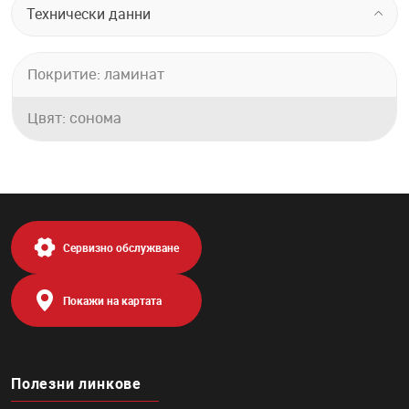
Технически данни
Покритие: ламинат
Цвят: сонома
Сервизно обслужване
Покажи на картата
Полезни линкове