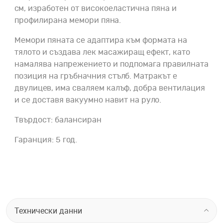
см, изработен от високоеластична пяна и
профилирана мемори пяна.
Мемори пяната се адаптира към формата на
тялото и създава лек масажиращ ефект, като
намалява напрежението и подпомага правилната
позиция на гръбначния стълб. Матракът е
двулицев, има сваляем калъф, добра вентилация
и се доставя вакуумно навит на руло.
Твърдост: балансиран
Гаранция: 5 год.
Технически данни