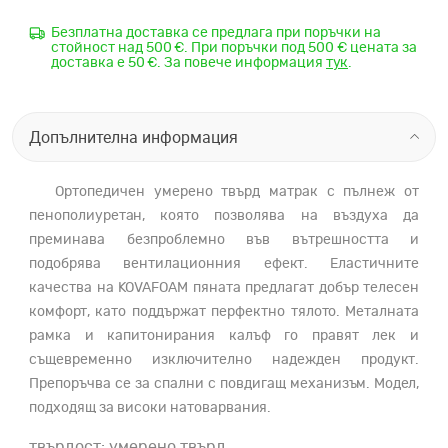
Безплатна доставка се предлага при поръчки на
стойност над 500 €. При поръчки под 500 € цената за
доставка е 50 €. За повече информация
тук
.
Допълнителна информация
Ортопедичен умерено твърд матрак с пълнеж от
пенополиуретан, която позволява на въздуха да
преминава безпроблемно във вътрешността и
подобрява вентилационния ефект. Еластичните
качества на KOVAFOAM пяната предлагат добър телесен
комфорт, като поддържат перфектно тялото. Металната
рамка и капитонирания калъф го правят лек и
същевременно изключително надежден продукт.
Препоръчва се за спални с повдигащ механизъм. Модел,
подходящ за високи натоварвания.
твърдост: умерено твърд