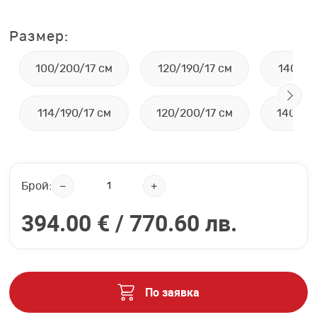
Размер:
100/200/17 см
120/190/17 см
140/19
114/190/17 см
120/200/17 см
140/20
Брой:
394.00 € /
770.60 лв.
По заявка