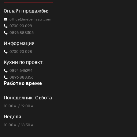
Онлайн продажби:
office@mebelilazur.com
0700 90 098
0896 888305
Информация:
0700 90 098
Кухни по проект:
0894 645294
0896 888356
Работно време
Понеделник-Събота
10:00 ч. / 19:00 ч.
Неделя
10:00 ч. / 18:30 ч.