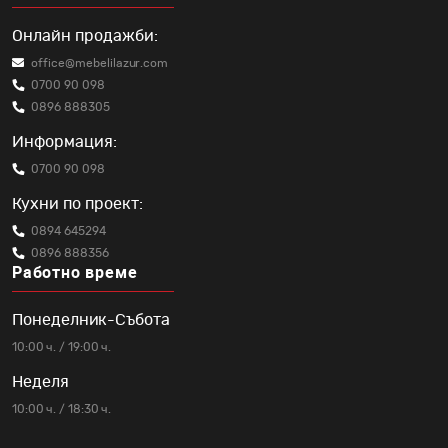
Онлайн продажби:
office@mebelilazur.com
0700 90 098
0896 888305
Информация:
0700 90 098
Кухни по проект:
0894 645294
0896 888356
Работно време
Понеделник-Събота
10:00 ч. / 19:00 ч.
Неделя
10:00 ч. / 18:30 ч.