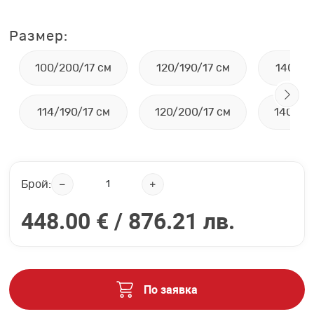
Размер:
100/200/17 см
120/190/17 см
140/19
114/190/17 см
120/200/17 см
140/20
Брой:
448.00 € /
876.21 лв.
По заявка