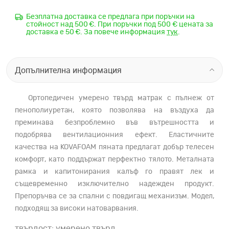
Безплатна доставка се предлага при поръчки на
стойност над 500 €. При поръчки под 500 € цената за
доставка е 50 €. За повече информация
тук
.
Допълнителна информация
Ортопедичен умерено твърд матрак с пълнеж от
пенополиуретан, която позволява на въздуха да
преминава безпроблемно във вътрешността и
подобрява вентилационния ефект. Еластичните
качества на KOVAFOAM пяната предлагат добър телесен
комфорт, като поддържат перфектно тялото. Металната
рамка и капитонирания калъф го правят лек и
същевременно изключително надежден продукт.
Препоръчва се за спални с повдигащ механизъм. Модел,
подходящ за високи натоварвания.
твърдост: умерено твърд