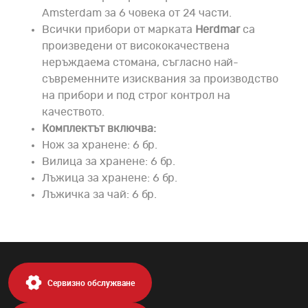
Amsterdam за 6 човека от 24 части.
Всички прибори от марката
Herdmar
са
произведени от висококачествена
неръждаема стомана, съгласно най-
съвременните изисквания за производство
на прибори и под строг контрол на
качеството.
Комплектът включва:
Нож за хранене: 6 бр.
Вилица за хранене: 6 бр.
Лъжица за хранене: 6 бр.
Лъжичка за чай: 6 бр.
Сервизно обслужване