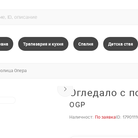
евна
Трапезария и кухня
Спалня
Детска стая
полица Опера
Огледало с п
OGP
Наличност:
По заявка
ID:
179011