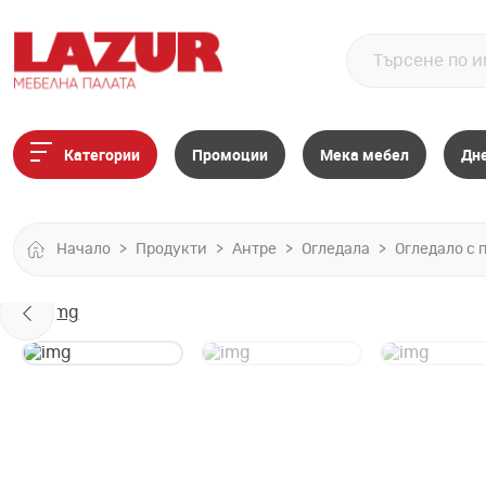
Категории
Промоции
Мека мебел
Дн
Начало
Продукти
Антре
Огледала
Огледало с 