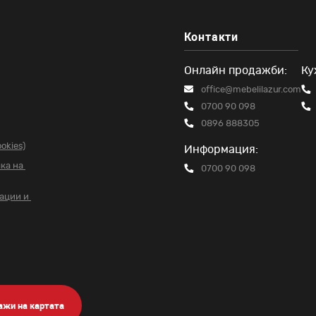
Контакти
Онлайн продажби:
Ку
office@mebelilazur.com
0700 90 098
0896 888305
okies)
Информация:
чка на
0700 90 098
вации и
ажи на картата