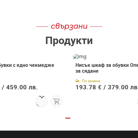
свързани
Продукти
бувки с едно чекмедже
Нисък шкаф за обувки Опе
за сядане
- По заявка
 /
459.00 лв.
193.78 € /
379.00 лв