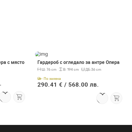
ра с място
Гардероб с огледало за антре Опера
Ш:
76 cm
В:
194 cm
ДБ:
36 cm
- По заявка
.
290.41 € /
568.00 лв.