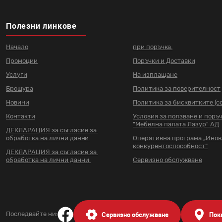
Полезни линкове
Начало
при поръчка.
Промоции
Поръчки и Доставки
Услуги
На изплащане
Брошура
Политика за поверителност
Новини
Политика за бисквитките (co
Контакти
Условия за ползване и поръ
"Мебелна палата Лазур" АД
ДЕКЛАРАЦИЯ за съгласие за
обработка на лични данни.
Оперативна програма „Ино
конкурентоспособност“
ДЕКЛАРАЦИЯ за съгласие за
обработка на лични данни
Сервизно обслужване
Сервизно обслужване
Пок
Последвайте ни: