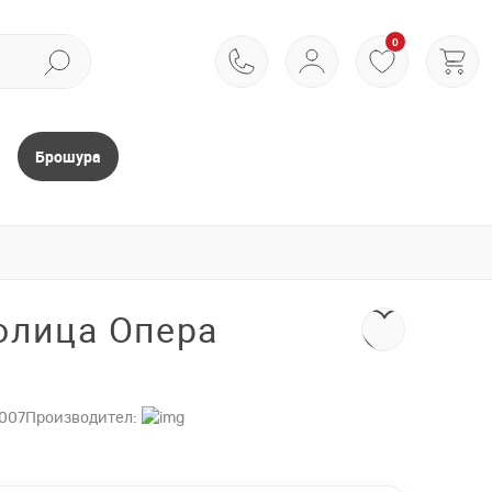
0
Брошура
олица Опера
1007
Производител: