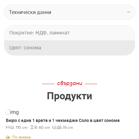
Технически данни
Покритие: МДФ, ламинат
Цвят: сонома
свързани
Продукти
Бюро с една 1 врата и 1 чекмедже Соло в цвят сонома
Ш:
110 cm
В:
60 cm
ДБ:
76 cm
- По заявка