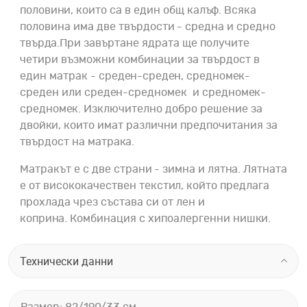
половини, които са в един общ калъф. Всяка
половина има две твърдости - средна и средно
твърда.При завъртане ядрата
ще получите
четири възможни комбинации за твърдост в
един матрак - среден-среден, средномек-
среден или среден-средномек и средномек-
средномек. Изключително добро решение за
двойки, които имат различни предпочитания за
твърдост на матрака.
Матракът е с две страни - зимна и лятна. Лятната
е от висококачествен текстил, който предлага
прохлада чрез състава си от лен и
коприна. Комбинация с хипоалергенни нишки.
Технически данни