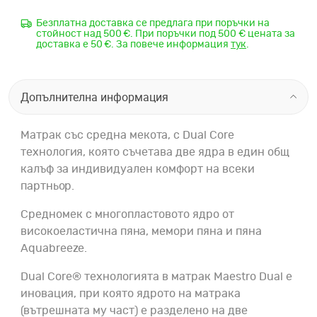
Безплатна доставка се предлага при поръчки на
стойност над 500 €. При поръчки под 500 € цената за
доставка е 50 €. За повече информация
тук
.
Допълнителна информация
Матрак със средна мекота, с Dual Core
технология, която съчетава две ядра в един общ
калъф за индивидуален комфорт на всеки
партньор.
Средномек с многопластовото ядро
от
високоеластична пяна, мемори пяна и пяна
Aquabreeze.
Dual Core® технологията
в матрак Maestro Dual е
иновация, при която ядрото на матрака
(вътрешната му част) е разделено на две