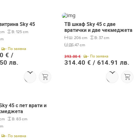
витрина Sky 45
ТВ шкаф Sky 45 с две
-20%
вратички и две чекмеджета
 cm
В:
125 cm
Ш:
206 cm
В:
37 cm
cm
ДБ:
47 cm
- По заявка
0 € /
393.00 €
- По заявка
50 лв.
314.40 € /
614.91 лв.
ky 45 с пет врати и
кмеджета
 cm
В:
83 cm
cm
- По заявка