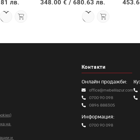
.81 лв.
348.00 € /
680.63 лв.
453.6
Контакти
Онлайн продажби:
Ку
office@mebelilazur.com
0700 90 098
0896 888305
okies)
Информация:
чка на
0700 90 098
вации и