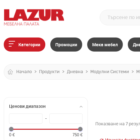
Категории
Промоции
Мека мебел
Дн
Начало
Продукти
Дневна
Модулни Системи
М
Ценови диапазон
-
Показване на 7 резу
0 €
750 €