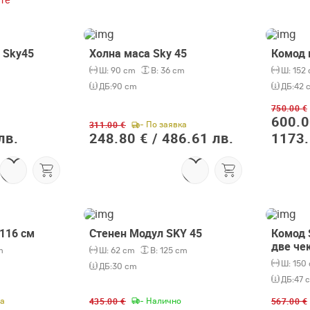
те
 Sky45
Холна маса Sky 45
Комод 
-20%
-20%
Ш:
90 cm
В:
36 cm
Ш:
152
ДБ:
90 cm
ДБ:
42 
750.00 €
600.0
311.00 €
- По заявка
лв.
248.80 € /
486.61 лв.
1173.
116 см
Стенен Модул SKY 45
Комод S
-20%
-20%
две че
m
Ш:
62 cm
В:
125 cm
Ш:
150
ДБ:
30 cm
ДБ:
47 
435.00 €
567.00 €
ка
- Налично