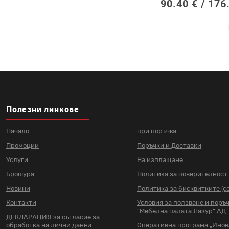
90.40 € /
176
Полезни линкове
Начало
при поръчка.
Промоции
Поръчки и Доставки
Услуги
На изплащане
Брошура
Политика за поверителност
Новини
Политика за бисквитките (co
Контакти
Условия за ползване и поръ
"Мебелна палата Лазур" АД
ДЕКЛАРАЦИЯ за съгласие за
обработка на лични данни.
Оперативна програма „Ино