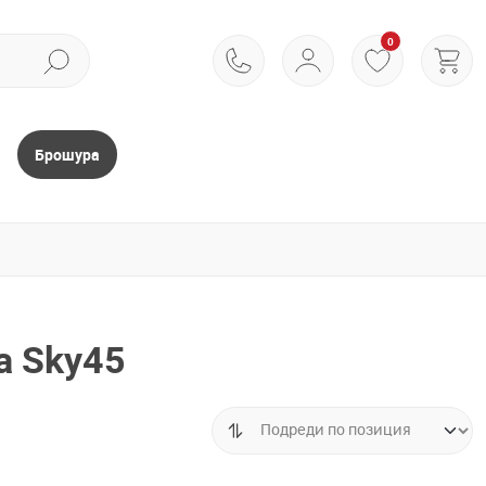
0
Брошура
а Sky45