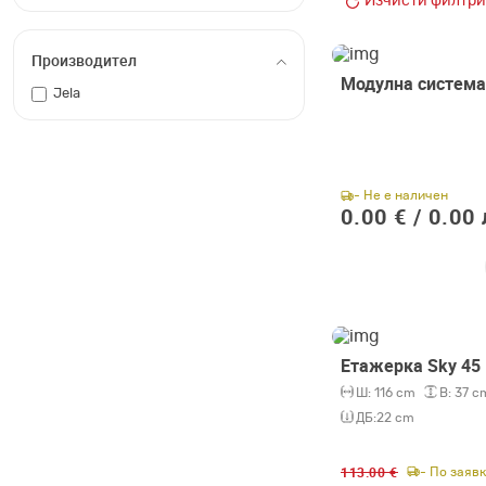
Изчисти филтри
Производител
Модулна система
Jela
- Не е наличен
0.00 € /
0.00 
Етажерка Sky 45 
-20%
Ш:
116 cm
В:
37 c
ДБ:
22 cm
113.00 €
- По заяв