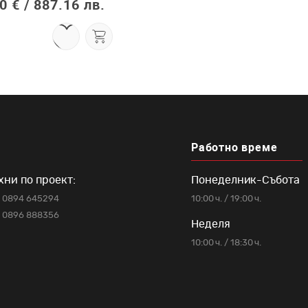
0 € /
887.16 лв.
Работно време
хни по проект:
Понеделник-Събота
0894 645294
10:00 ч. / 19:00 ч.
0896 888356
Неделя
10:00 ч. / 18:30 ч.