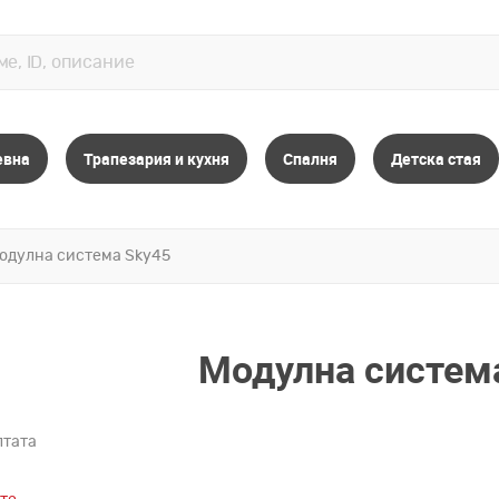
евна
Трапезария и кухня
Спалня
Детска стая
одулна система Sky45
Модулна систем
лтата