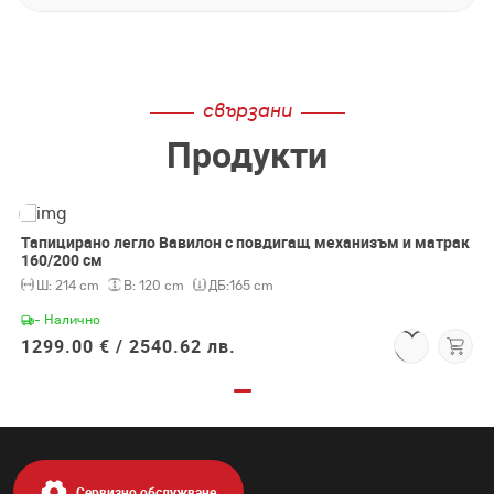
свързани
Продукти
Тапицирано легло Вавилон с повдигащ механизъм и матрак
160/200 см
Ш:
214 cm
В:
120 cm
ДБ:
165 cm
- Налично
1299.00 € /
2540.62 лв.
Сервизно обслужване