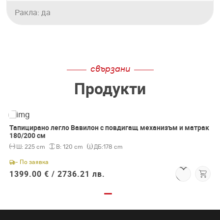
Ракла: да
свързани
Продукти
Тапицирано легло Вавилон с повдигащ механизъм и матрак
180/200 см
Ш:
225 cm
В:
120 cm
ДБ:
178 cm
- По заявка
1399.00 € /
2736.21 лв.