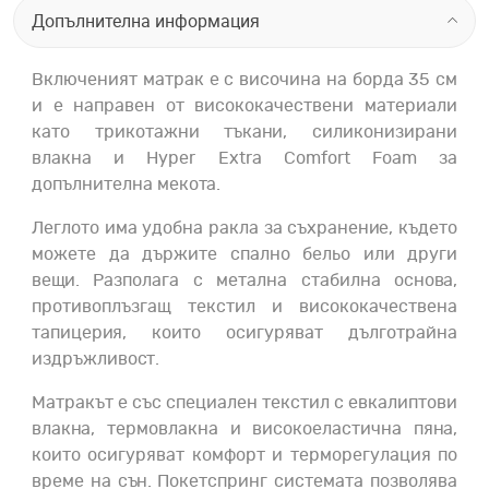
Допълнителна информация
Включеният матрак е с височина на борда 35 см
и е направен от висококачествени материали
като трикотажни тъкани, силиконизирани
влакна и Hyper Extra Comfort Foam за
допълнителна мекота.
Леглото има удобна ракла за съхранение, където
можете да държите спално бельо или други
вещи. Разполага с метална стабилна основа,
противоплъзгащ текстил и висококачествена
тапицерия, които осигуряват дълготрайна
издръжливост.
Матракът е със специален текстил с евкалиптови
влакна, термовлакна и високоеластична пяна,
които осигуряват комфорт и терморегулация по
време на сън. Покетспринг системата позволява