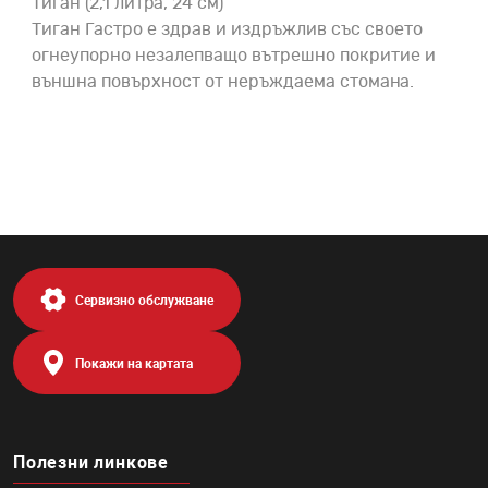
Тиган (2,1 литра, 24 см)
Тиган Гастро е здрав и издръжлив със своето
огнеупорно незалепващо вътрешно покритие и
външна повърхност от неръждаема стомана.
Сервизно обслужване
Покажи на картата
Полезни линкове