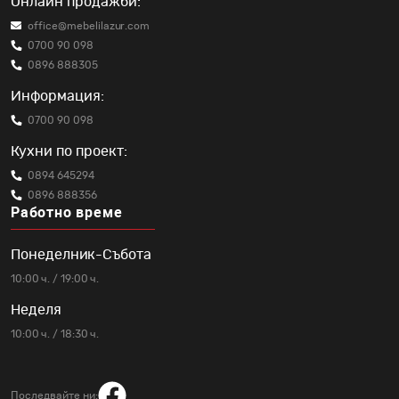
Онлайн продажби:
office@mebelilazur.com
0700 90 098
0896 888305
Информация:
0700 90 098
Кухни по проект:
0894 645294
0896 888356
Работно време
Понеделник-Събота
10:00 ч. / 19:00 ч.
Неделя
10:00 ч. / 18:30 ч.
Последвайте ни: