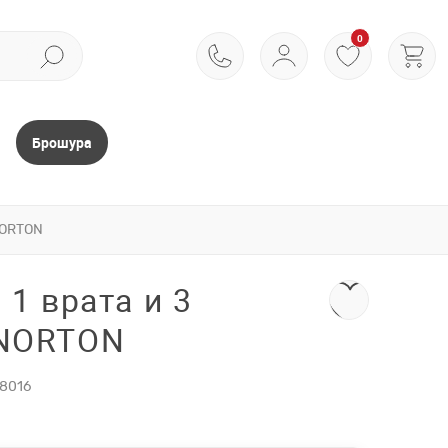
0
Брошура
NORTON
 1 врата и 3
 NORTON
8016