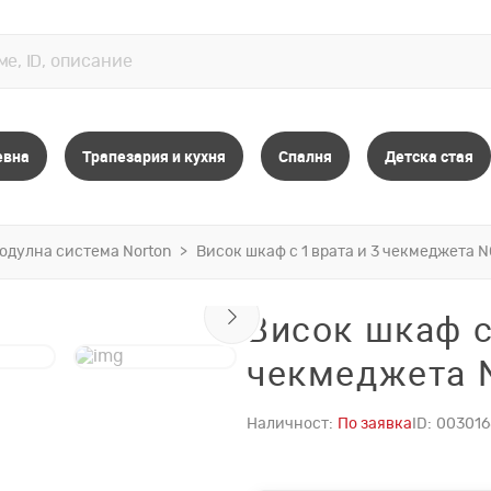
евна
Трапезария и кухня
Спалня
Детска стая
одулна система Norton
Висок шкаф с 1 врата и 3 чекмеджета 
Висок шкаф с
чекмеджета
Наличност:
По заявка
ID:
003016