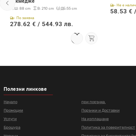
чекмедже
- Не е нали
Ш:
88 cm
В:
210 cm
ДБ:
55 cm
58.53 € 
- По заявка
278.62 € /
544.93 лв.
Полезни линкове
Начало
при поръчка.
Промоции
Поръчки и Доставки
Услуги
На изплащане
Брошура
Политика за поверителност