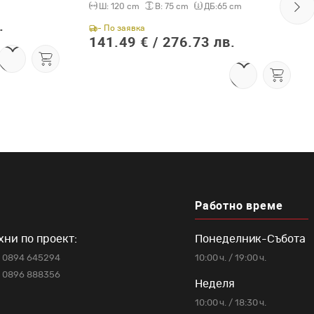
Ш:
120 cm
В:
75 cm
ДБ:
65 cm
.
- По заявка
141.49 € /
276.73 лв.
Работно време
хни по проект:
Понеделник-Събота
0894 645294
10:00 ч. / 19:00 ч.
0896 888356
Неделя
10:00 ч. / 18:30 ч.