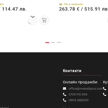
чен
- Не е наличен
/
114.47 лв.
263.78 € /
515.91 лв
Контакти
Онлайн продажби:
Ку
office@mebelilazur.com
0700 90 098
0896 888305