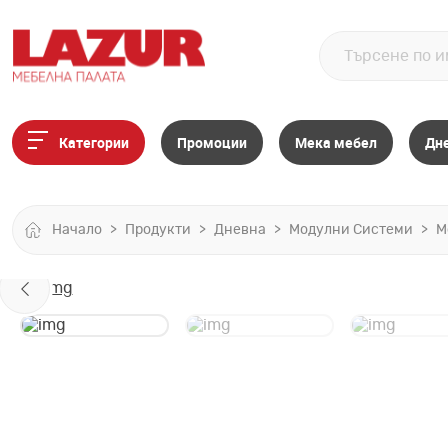
Категории
Промоции
Мека мебел
Дн
Начало
Продукти
Дневна
Модулни Системи
М