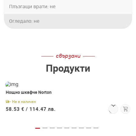
Плъзгащи врати: не
Огледало: не
свързани
Продукти
Нощно шкафче Norton
- Не е наличен
58.53 € /
114.47 лв.