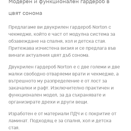
Модерен и функционален гардероб в
цвят сонома
Предлагаме ви двукрилен гардероб Norton с
чекмедже, който е част от модулна система за
обзавеждане на спалня, хол и детска стая.
Притежава изчистена визия и се предлага във
винаги актуалния цвят дъб сонома.
Двукрилен гардероб Norton е с две големи и две
малки свободно отваряеми врати и чекмедже, а
вътрешното му разпределение е от лост за
закачалки и рафт. Изключително практичен и
функционален модел, за да съхранявате и
организирате дрехи и други вещи.
Изработен е от материали ПДЧ и с покритие от
ламинат. Подходящ е за спалня, хол и детска
стая.