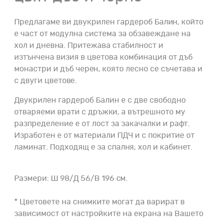
Предлагаме ви двукрилен гардероб Балин, който
е част от модулна система за обзавеждане на
хол и дневна. Притежава стабилност и
изтънчена визия в цветова комбинация от дъб
монастри и дъб черен, която лесно се съчетава и
с двуги цветове.
Двукрилен гардероб Балин е с две свободно
отваряеми врати с дръжки, а вътрешното му
разпределение е от лост за закачалки и рафт.
Изработен е от материали ПДЧ и с покритие от
ламинат. Подходящ е за спалня, хол и кабинет.
Размери: Ш 98/Д 56/В 196 см.
* Цветовете на снимките могат да варират в
зависимост от настройките на екрана на Вашето