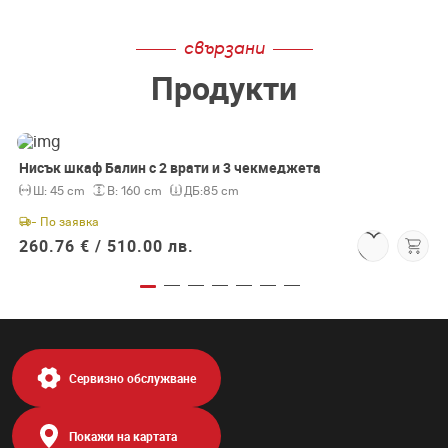
свързани
Продукти
Нисък шкаф Балин с 2 врати и 3 чекмеджета
Ш:
45 cm
В:
160 cm
ДБ:
85 cm
- По заявка
260.76 € /
510.00 лв.
Сервизно обслужване
Покажи на картата