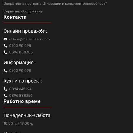
Оперативна програма „Иновации и
конкурентоспособност“
Сервизно обслужване
Контакти
Онлайн продажби:
office@mebelilazur.com
0700 90 098
0896 888305
Информация:
0700 90 098
Кухни по проект:
0894 645294
0896 888356
Работно време
Понеделник-Събота
10:00 ч. / 19:00 ч.