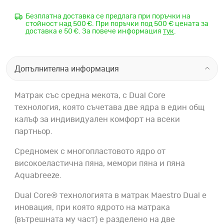
Безплатна доставка се предлага при поръчки на
стойност над 500 €. При поръчки под 500 € цената за
доставка е 50 €. За повече информация
тук
.
Допълнителна информация
Матрак със средна мекота, с Dual Core
технология, която съчетава две ядра в един общ
калъф за индивидуален комфорт на всеки
партньор.
Средномек с многопластовото ядро
от
високоеластична пяна, мемори пяна и пяна
Aquabreeze.
Dual Core® технологията
в матрак Maestro Dual е
иновация, при която ядрото на матрака
(вътрешната му част) е разделено на две