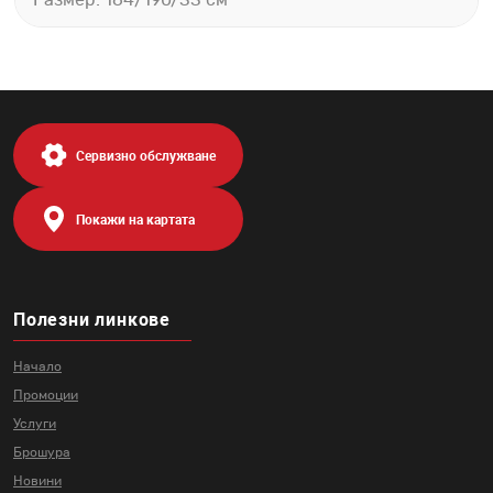
Размер: 164/190/33 см
Сервизно обслужване
Покажи на картата
Полезни линкове
Начало
Промоции
Услуги
Брошура
Новини