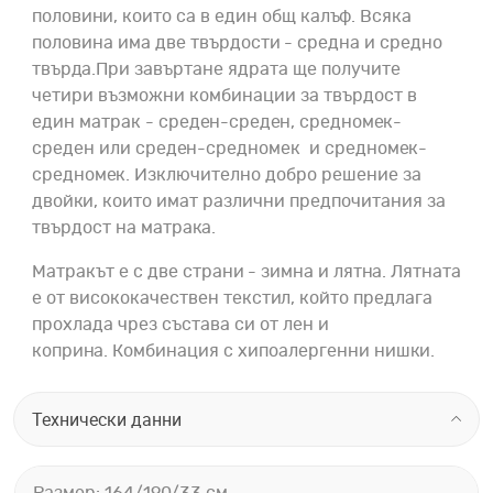
половини, които са в един общ калъф. Всяка
половина има две твърдости - средна и средно
твърда.При завъртане ядрата
ще получите
четири възможни комбинации за твърдост в
един матрак - среден-среден, средномек-
среден или среден-средномек и средномек-
средномек. Изключително добро решение за
двойки, които имат различни предпочитания за
твърдост на матрака.
Матракът е с две страни - зимна и лятна. Лятната
е от висококачествен текстил, който предлага
прохлада чрез състава си от лен и
коприна. Комбинация с хипоалергенни нишки.
Технически данни