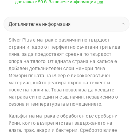
доставка е 50 €. За повече информация
тук
.
Допълнителна информация
Silver Plus е матрак с различни по твърдост
страни и ядро от перфектно съчетани три вида
пяна, за да предоставят средна по твърдост
опора на тялото. От едната страна на калъфа е
добавен допълнителен слой мемори пяна.
Мемори пяната на iSleep е високоеластичен
материал, който реагира първо на тежест и
после на топлина. Това позволява да усещате
матрака си по един и същ начин, независимо от
сезона и температурата в помещението.
Калъфът на матрака е обработен със сребърни
йони, които възпрепятстват задържането на
влага, прах, акари и бактерии. Среброто влияе