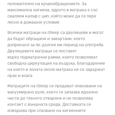
положително на кръвообращението. За
максимална хигиена, ядрото в матрака е със
сваляем калъф с цип, който може да се пере
лесно в домашни условия.
Всички матраци на iSleep са двулицеви и могат
да бъдат обръщани и завъртани, което
допринася за по-дългия им период на употреба.
Двулицевите матраци се поставят
върху подматрачни рамки, които позволяват
свободна циркулация на въздуха, благодарение
на което в зоната около матрака не се задържат
прах и влага.
Матраците на iSleep се продават опаковани на
вакуумирано руло, което ги запазва идеално
чисти до тяхното отваряне и не позволява
контакт с външната среда. Доставката
се
извършва при спазване на хигиенните