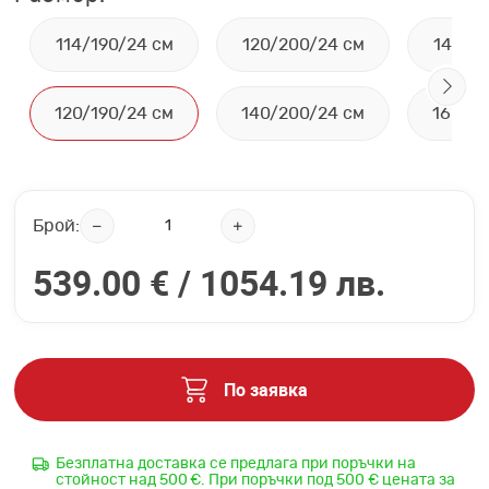
114/190/24 см
120/200/24 см
144/1
120/190/24 см
140/200/24 см
160/2
Брой:
539.00 € /
1054.19 лв.
По заявка
Безплатна доставка се предлага при поръчки на
стойност над 500 €. При поръчки под 500 € цената за