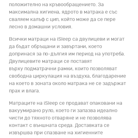
положително на кръвообращението. За
максимална хигиена, ядрото в матрака е със
сваляем калъф с цип, който може да се пере
лесно в домашни условия.
Всички матраци на iSleep са двулицеви и могат
да бъдат обръщани и завъртани, което
допринася за по-дългия им период на употреба.
Двулицевите матраци се поставят
върху подматрачни рамки, които позволяват
свободна циркулация на въздуха, благодарение
на което в зоната около матрака не се задържат
прах и влага.
Матраците на iSleep се продават опаковани на
вакуумирано руло, което ги запазва идеално
чисти до тяхното отваряне и не позволява
контакт с външната среда. Доставката
се
извършва при спазване на хигиенните