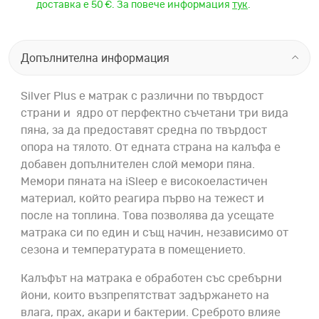
доставка е 50 €. За повече информация
тук
.
Допълнителна информация
Silver Plus е матрак с различни по твърдост
страни и ядро от перфектно съчетани три вида
пяна, за да предоставят средна по твърдост
опора на тялото. От едната страна на калъфа е
добавен допълнителен слой мемори пяна.
Мемори пяната на iSleep е високоеластичен
материал, който реагира първо на тежест и
после на топлина. Това позволява да усещате
матрака си по един и същ начин, независимо от
сезона и температурата в помещението.
Калъфът на матрака е обработен със сребърни
йони, които възпрепятстват задържането на
влага, прах, акари и бактерии. Среброто влияе