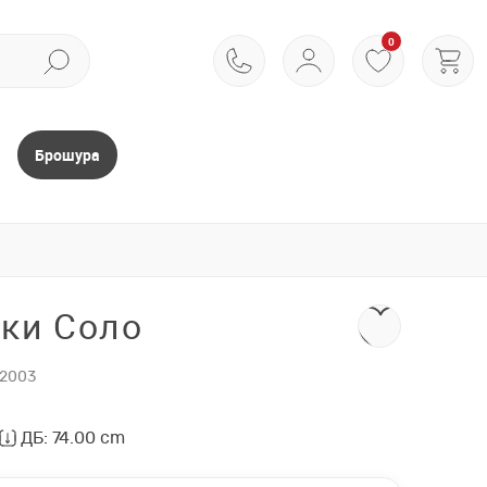
0
Брошура
вки Соло
2003
ДБ: 74.00 cm