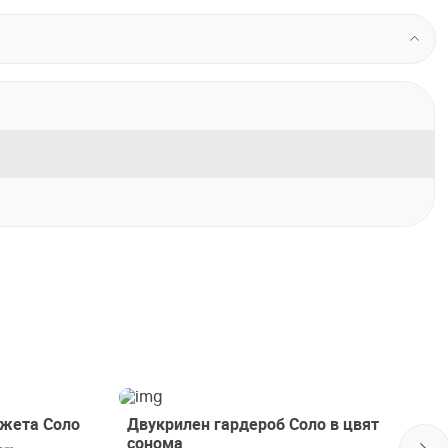
джета Соло
Двукрилен гардероб Соло в цвят
сонома