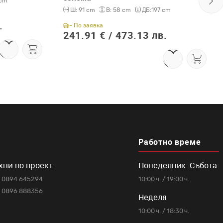
 cm
Ш:
91 cm
В:
58 cm
ДБ:
197 cm
.
- По заявка
241.91 € /
473.13 лв.
Работно време
хни по проект:
Понеделник-Събота
0894 645294
10:00 ч. / 19:00 ч.
0896 888356
Неделя
10:00 ч. / 18:30 ч.