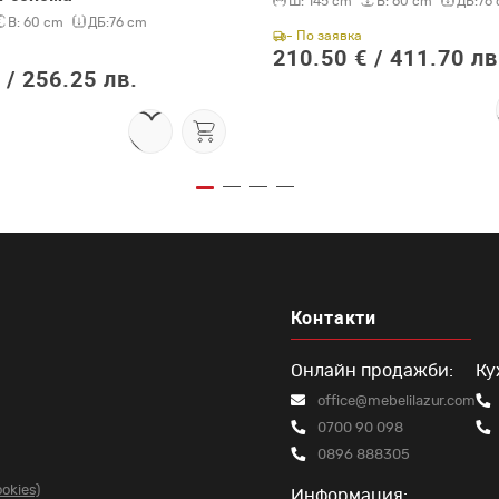
Ш:
145 cm
В:
60 cm
ДБ:
76
В:
60 cm
ДБ:
76 cm
- По заявка
210.50 € /
411.70 лв
 /
256.25 лв.
Контакти
Онлайн продажби:
Ку
office@mebelilazur.com
0700 90 098
0896 888305
okies)
Информация: