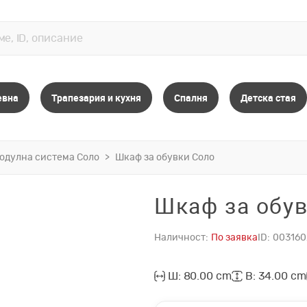
евна
Трапезария и кухня
Спалня
Детска стая
одулна система Соло
Шкаф за обувки Соло
Шкаф за обу
Наличност:
По заявка
ID:
003160
Ш: 80.00 cm
В: 34.00 cm