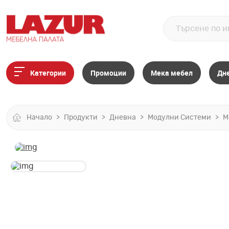
Категории
Промоции
Мека мебел
Дн
Начало
Продукти
Дневна
Модулни Системи
М