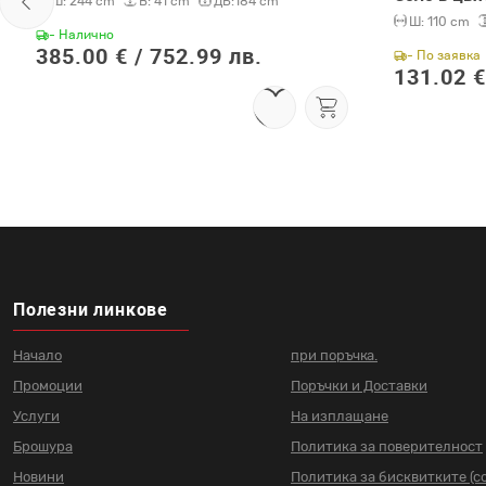
Ш:
244 cm
В:
41 cm
ДБ:
184 cm
Ш:
110 cm
- Налично
385.00 € /
752.99 лв.
- По заявка
131.02 €
Полезни линкове
Начало
при поръчка.
Промоции
Поръчки и Доставки
Услуги
На изплащане
Брошура
Политика за поверителност
Новини
Политика за бисквитките (co