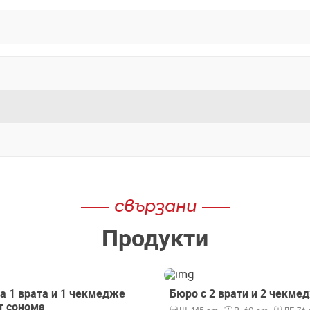
свързани
Продукти
а 1 врата и 1 чекмедже
Бюро с 2 врати и 2 чекме
т сонома