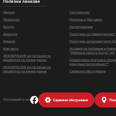
Полезни линкове
Начало
при поръчка.
Промоции
Поръчки и Доставки
Услуги
На изплащане
Брошура
Политика за поверителност
Новини
Политика за бисквитките (co
Контакти
Условия за ползване и поръ
"Мебелна палата Лазур" АД
ДЕКЛАРАЦИЯ за съгласие за
обработка на лични данни.
Оперативна програма „Ино
конкурентоспособност“
ДЕКЛАРАЦИЯ за съгласие за
обработка на лични данни
Сервизно обслужване
Сервизно обслужване
Пок
Последвайте ни: