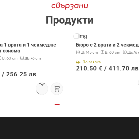
свързани
Продукти
а 1 врата и 1 чекмедже
Бюро с 2 врати и 2 чекме
т сонома
Ш:
145 cm
В:
60 cm
ДБ:
76
В:
60 cm
ДБ:
76 cm
- По заявка
210.50 € /
411.70 лв
 /
256.25 лв.