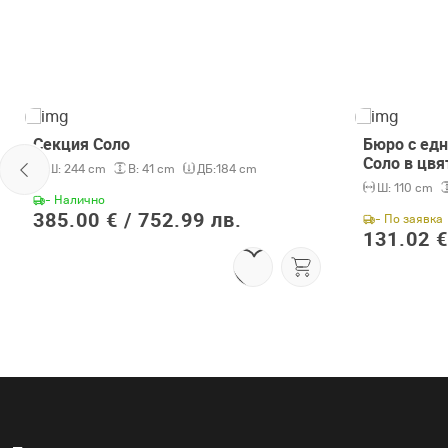
Секция Соло
Бюро с едн
Соло в цвя
Ш:
244 cm
В:
41 cm
ДБ:
184 cm
Ш:
110 cm
- Налично
385.00 € /
752.99 лв.
- По заявка
131.02 €