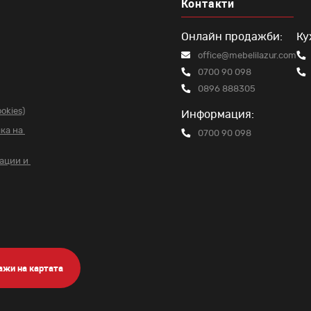
Контакти
Онлайн продажби:
Ку
office@mebelilazur.com
0700 90 098
0896 888305
okies)
Информация:
чка на
0700 90 098
вации и
ажи на картата