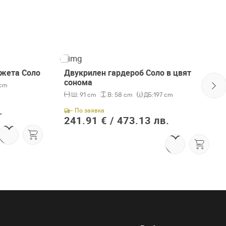
джета Соло
Двукрилен гардероб Соло в цвят
сонома
 cm
Ш:
91 cm
В:
58 cm
ДБ:
197 cm
.
- По заявка
241.91 € /
473.13 лв.