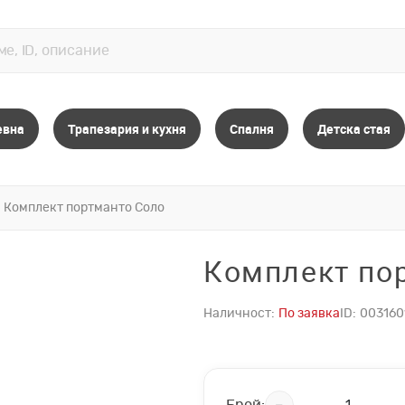
евна
Трапезария и кухня
Спалня
Детска стая
Комплект портманто Соло
Комплект по
Наличност:
По заявка
ID:
003160
Брой: