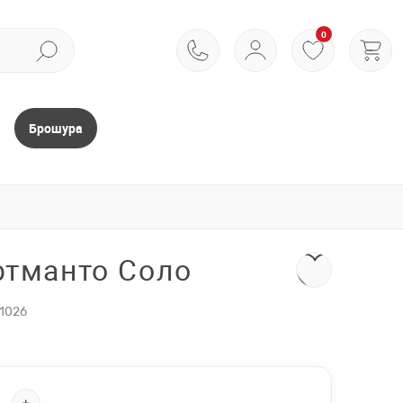
0
Брошура
ртманто Соло
1026