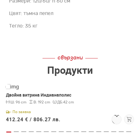
Размери: 120/60/ h 60 см
Цвят: тъмна пепел
Тегло: 35 кг
свързани
Продукти
Двойна витрина Индианаполис
Ш:
96 cm
В:
192 cm
ДБ:
42 cm
- По заявка
412.24 € /
806.27 лв.