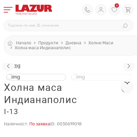
0
Начало
Продукти
Дневна
Холни Маси
Холна маса Индианаполис
Холна маса
Индианаполис
I-13
Наличност:
По заявка
ID:
0030619018