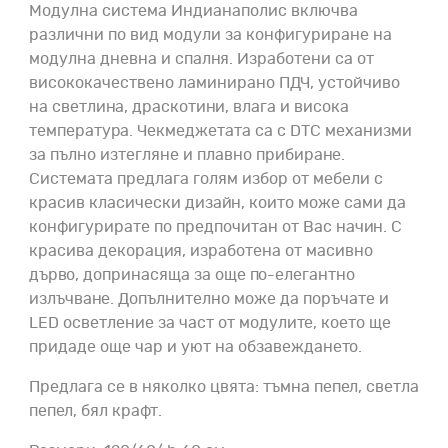
Модулна система Индианаполис включва
различни по вид модули за конфигуриране на
модулна дневна и спалня. Изработени са от
висококачествено ламинирано ПДЧ, устойчиво
на светлина, драскотини, влага и висока
температура. Чекмеджетата са с DTC механизми
за пълно изтегляне и плавно прибиране.
Системата предлага голям избор от мебели с
красив класически дизайн, които може сами да
конфигурирате по предпочитан от Вас начин. С
красива декорация, изработена от масивно
дърво, допринасяща за още по-елегантно
излъчване. Допълнително може да поръчате и
LED осветление за част от модулите, което ще
придаде още чар и уют на обзавеждането.
Предлага се в няколко цвята: тъмна пепел, светла
пепел, бял крафт.