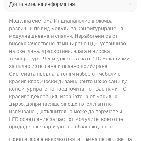
Допълнителна информация
Модулна система Индианаполис включва
различни по вид модули за конфигуриране на
модулна дневна и спалня. Изработени са от
висококачествено ламинирано ПДЧ, устойчиво
на светлина, драскотини, влага и висока
температура. Чекмеджетата са с DTC механизми
за пълно изтегляне и плавно прибиране.
Системата предлага голям избор от мебели с
красив класически дизайн, които може сами да
конфигурирате по предпочитан от Вас начин. С
красива декорация, изработена от масивно
дърво, допринасяща за още по-елегантно
излъчване. Допълнително може да поръчате и
LED осветление за част от модулите, което ще
придаде още чар и уют на обзавеждането.
Предлага се в няколко цвята: тъмна пепел, светла