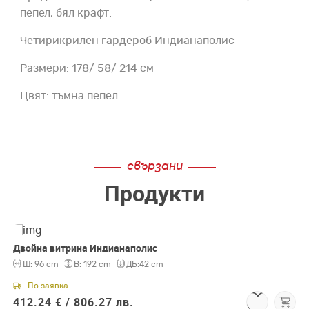
пепел, бял крафт.
Четирикрилен гардероб Индианаполис
Размери: 178/ 58/ 214 см
Цвят: тъмна пепел
свързани
Продукти
Двойна витрина Индианаполис
Ш:
96 cm
В:
192 cm
ДБ:
42 cm
- По заявка
412.24 € /
806.27 лв.