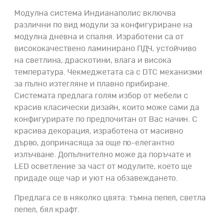
Модулна система Индианаполис включва
различни по вид модули за конфигуриране на
модулна дневна и спалня. Изработени са от
висококачествено ламинирано ПДЧ, устойчиво
на светлина, драскотини, влага и висока
температура. Чекмеджетата са с DTC механизми
за пълно изтегляне и плавно прибиране.
Системата предлага голям избор от мебели с
красив класически дизайн, които може сами да
конфигурирате по предпочитан от Вас начин. С
красива декорация, изработена от масивно
дърво, допринасяща за още по-елегантно
излъчване. Допълнително може да поръчате и
LED осветление за част от модулите, което ще
придаде още чар и уют на обзавеждането.
Предлага се в няколко цвята: тъмна пепел, светла
пепел, бял крафт.