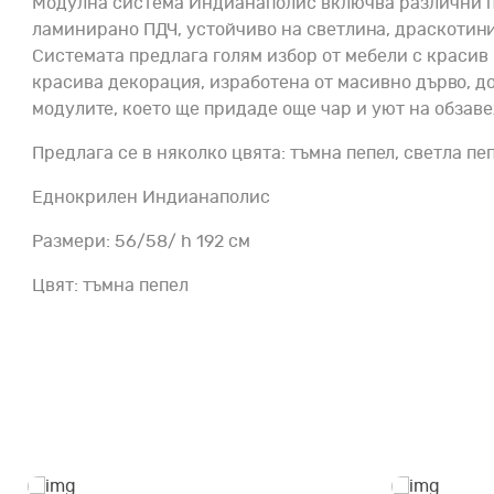
Модулна система Индианаполис включва различни по
ламинирано ПДЧ, устойчиво на светлина, драскотини
Системата предлага голям избор от мебели с красив
красива декорация, изработена от масивно дърво, д
модулите, което ще придаде още чар и уют на обзав
Предлага се в няколко цвята: тъмна пепел, светла пеп
Еднокрилен Индианаполис
Размери: 56/58/ h 192 см
Цвят: тъмна пепел