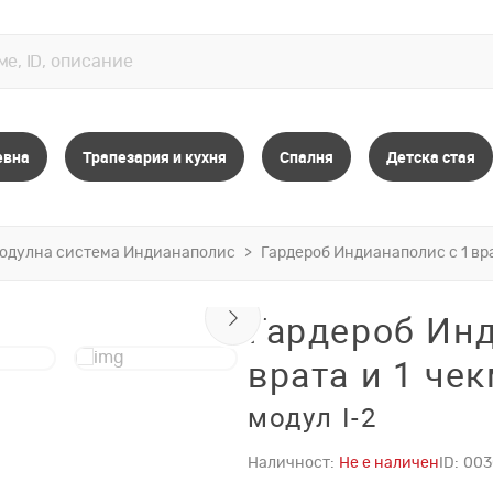
евна
Трапезария и кухня
Спалня
Детска стая
одулна система Индианаполис
Гардероб Индианаполис с 1 вр
Гардероб Инд
врата и 1 че
модул I-2
Наличност:
Не е наличен
ID:
003