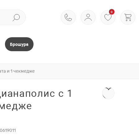
0
Брошура
ата и 1 чекмедже
ианаполис с 1
кмедже
0619011