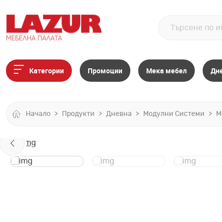
Категории
Промоции
Мека мебел
Дн
Начало
Продукти
Дневна
Модулни Системи
М