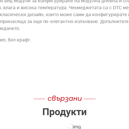
 вид модули за конфигуриране на модулна дневна и спа
, влага и висока температура. Чекмеджетата са с DTC ме
 класически дизайн, които може сами да конфигурирате 
опринасяща за още по-елегантно излъчване. Допълнителн
еждането.
ел, бял крафт.
свързани
Продукти