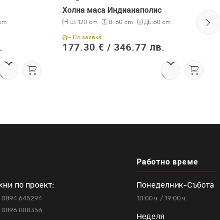
Холна маса Индианаполис
cm
Ш:
120 cm
В:
60 cm
ДБ:
60 cm
- По заявка
.
177.30 € /
346.77 лв.
Работно време
хни по проект:
Понеделник-Събота
0894 645294
10:00 ч. / 19:00 ч.
0896 888356
Неделя