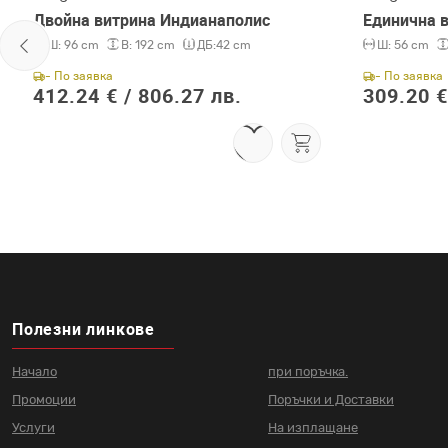
Двойна витрина Индианаполис
Единична 
Ш:
96 cm
В:
192 cm
ДБ:
42 cm
Ш:
56 cm
- По заявка
- По заявка
412.24 € /
806.27 лв.
309.20 €
Полезни линкове
Начало
при поръчка.
Промоции
Поръчки и Доставки
Услуги
На изплащане